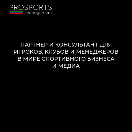
ПАРТНЕР И КОНСУЛЬТАНТ ДЛЯ
ИГРОКОВ, КЛУБОВ И МЕНЕДЖЕРОВ
В МИРЕ СПОРТИВНОГО БИЗНЕСА
И МЕДИА