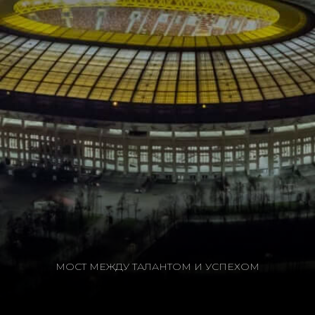
МОСТ МЕЖДУ ТАЛАНТОМ И УСПЕХОМ